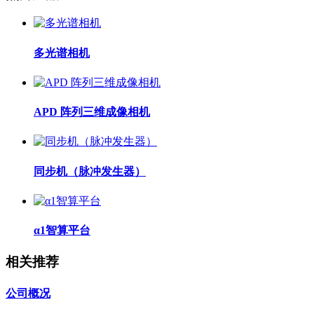
多光谱相机
APD 阵列三维成像相机
同步机（脉冲发生器）
α1智算平台
相关推荐
公司概况