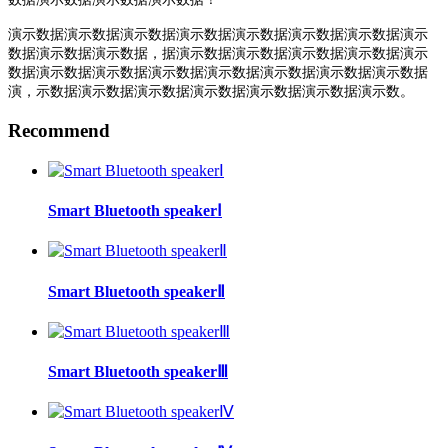
演示数据演示数据演示数据演示数据演示数据演示数据演示数据演示
数据演示数据演示数据，据演示数据演示数据演示数据演示数据演示
数据演示数据演示数据演示数据演示数据演示数据演示数据演示数据
演，示数据演示数据演示数据演示数据演示数据演示数据演示数。
Recommend
Smart Bluetooth speakerⅠ
Smart Bluetooth speakerⅡ
Smart Bluetooth speakerⅢ