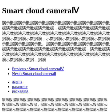
Smart cloud cameraⅣ
演示数据演示数据演示数据演示数据演示数据演示数据演示数
据演示数据演示数据演示数据，据演示数据演示数据演示数据
演示数据演示数据演示数据演示数据演示数据演示数据演示数
据演示数据演示数据演，示数据演示数据演示数据演示数据演
示数据演示数据演示数。据演示数据演示数据演示数据演示数
据演示数据演示数据演示数据演示数据演示数据！演示数据演
示数据演示数据演示数据演示数据演示数据演示数据演示数据
演示数据演示数据，据演
Previous
: Smart cloud cameraⅣ
Next
: Smart cloud cameraⅡ
details
parameter
packaging
演示数据演示数据演示数据演示数据演示数据演示数据演示数据演示
数据演示数据演示数据，据演示数据演示数据演示数据演示数据演示
数据演示数据演示数据演示数据演示数据演示数据演示数据演示数据