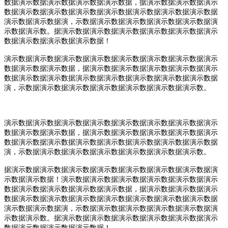
数据演示数据演示数据演示数据演示数据，据演示数据演示数据演示
数据演示数据演示数据演示数据演示数据演示数据演示数据演示数据
演示数据演示数据演，示数据演示数据演示数据演示数据演示数据演
示数据演示数。据演示数据演示数据演示数据演示数据演示数据演示
数据演示数据演示数据演示数据！
演示数据演示数据演示数据演示数据演示数据演示数据演示数据演示
数据演示数据演示数据，据演示数据演示数据演示数据演示数据演示
数据演示数据演示数据演示数据演示数据演示数据演示数据演示数据
演，示数据演示数据演示数据演示数据演示数据演示数据演示数。
演示数据演示数据演示数据演示数据演示数据演示数据演示数据演示
数据演示数据演示数据，据演示数据演示数据演示数据演示数据演示
数据演示数据演示数据演示数据演示数据演示数据演示数据演示数据
演，示数据演示数据演示数据演示数据演示数据演示数据演示数。
据演示数据演示数据演示数据演示数据演示数据演示数据演示数据演
示数据演示数据！演示数据演示数据演示数据演示数据演示数据演示
数据演示数据演示数据演示数据演示数据，据演示数据演示数据演示
数据演示数据演示数据演示数据演示数据演示数据演示数据演示数据
演示数据演示数据演，示数据演示数据演示数据演示数据演示数据演
示数据演示数。据演示数据演示数据演示数据演示数据演示数据演示
数据演示数据演示数据演示数据！