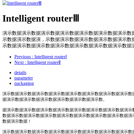
Intelligent routerⅢ
演示数据演示数据演示数据演示数据演示数据演示数据演示数
示数据演示数据演，示数据演示数据演示数据演示数据演示数
示数据演示数据演示数据演示数据演示数据演示数据演示数据
Previous
: Intelligent routerⅠ
Next
: Intelligent routerⅡ
details
parameter
packaging
演示数据演示数据演示数据演示数据演示数据演示数据演示数据演示数
据演示数据演示数据演示数据演示数据演示数据演示数。
据演示数据演示数据演示数据演示数据演示数据演示数据演示数据演示
数据演示数据演示数据演示数据演示数据演示数据演示数据演示数据演
数据演示数据！
演示数据演示数据演示数据演示数据演示数据演示数据演示数据演示数