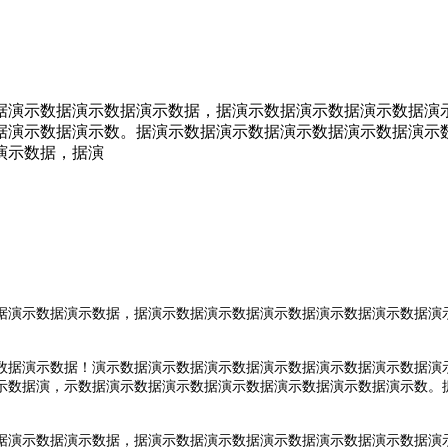
据演示数据演示数据演示数据，据演示数据演示数据演示数据演
据演示数据演示数。据演示数据演示数据演示数据演示数据演示
演示数据，据演
据演示数据演示数据，据演示数据演示数据演示数据演示数据演示数据演
数据演示数据！演示数据演示数据演示数据演示数据演示数据演示数据演
示数据演，示数据演示数据演示数据演示数据演示数据演示数据演示数。
据演示数据演示数据，据演示数据演示数据演示数据演示数据演示数据演