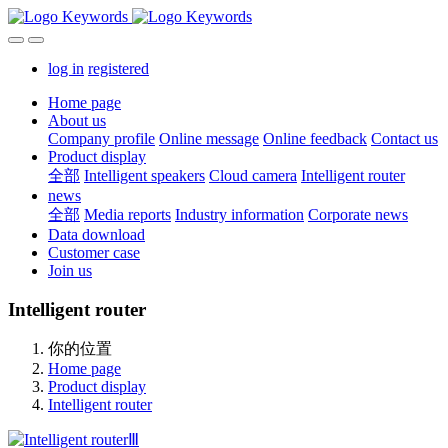
log in
registered
Home page
About us
Company profile
Online message
Online feedback
Contact us
Product display
全部
Intelligent speakers
Cloud camera
Intelligent router
news
全部
Media reports
Industry information
Corporate news
Data download
Customer case
Join us
Intelligent router
你的位置
Home page
Product display
Intelligent router