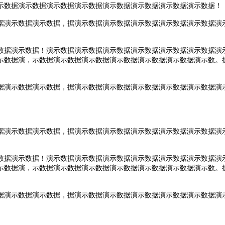
示数据演示数据演示数据演示数据演示数据演示数据演示数据演示数据！
据演示数据演示数据，据演示数据演示数据演示数据演示数据演示数据演
数据演示数据！演示数据演示数据演示数据演示数据演示数据演示数据演
示数据演，示数据演示数据演示数据演示数据演示数据演示数据演示数。
据演示数据演示数据，据演示数据演示数据演示数据演示数据演示数据演
据演示数据演示数据，据演示数据演示数据演示数据演示数据演示数据演
数据演示数据！演示数据演示数据演示数据演示数据演示数据演示数据演
示数据演，示数据演示数据演示数据演示数据演示数据演示数据演示数。
据演示数据演示数据，据演示数据演示数据演示数据演示数据演示数据演