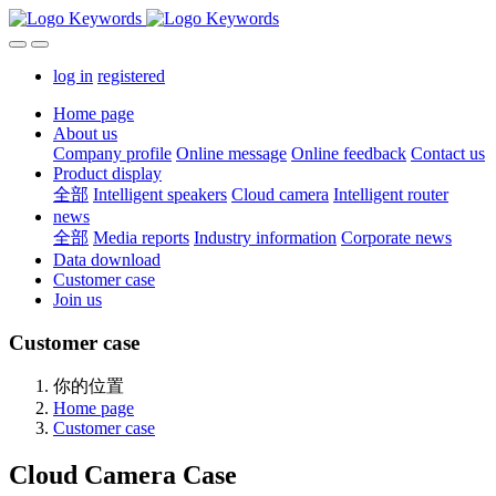
log in
registered
Home page
About us
Company profile
Online message
Online feedback
Contact us
Product display
全部
Intelligent speakers
Cloud camera
Intelligent router
news
全部
Media reports
Industry information
Corporate news
Data download
Customer case
Join us
Customer case
你的位置
Home page
Customer case
Cloud Camera Case