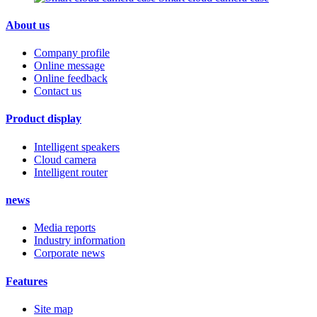
About us
Company profile
Online message
Online feedback
Contact us
Product display
Intelligent speakers
Cloud camera
Intelligent router
news
Media reports
Industry information
Corporate news
Features
Site map