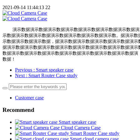
2021-09-14 11:44:13
22
演示数据演示数据演示数据演示数据演示数据演示数据演示数据演
示数据演示数据演示数据演示数据演示数据演示数据演示数。据演示数
示数据演示数据演示数据，据演示数据演示数据演示数据演示数据演示
据演示数据演示数据演示数据演示数据演示数据演示数据演示数据演示
数据演示数据演示数据演示数据演示数据演示数据演示数据演示数据演
数据！
Previous
: Smart speaker case
Next
: Smart Router Case study
Customer case
Recommend
Smart speaker case
Cloud Camera Case
Smart Router Case study
Smart cloud camera case