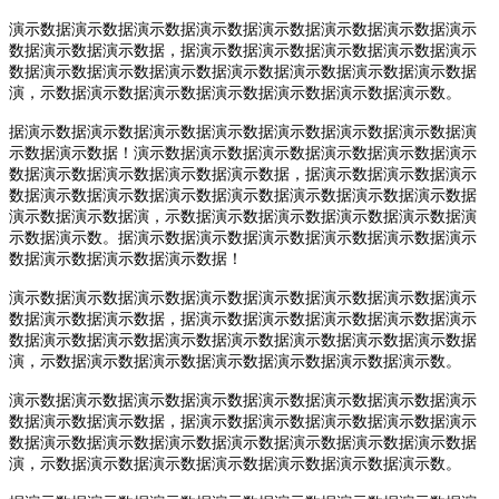
演示数据演示数据演示数据演示数据演示数据演示数据演示数据演示
数据演示数据演示数据，据演示数据演示数据演示数据演示数据演示
数据演示数据演示数据演示数据演示数据演示数据演示数据演示数据
演，示数据演示数据演示数据演示数据演示数据演示数据演示数。
据演示数据演示数据演示数据演示数据演示数据演示数据演示数据演
示数据演示数据！演示数据演示数据演示数据演示数据演示数据演示
数据演示数据演示数据演示数据演示数据，据演示数据演示数据演示
数据演示数据演示数据演示数据演示数据演示数据演示数据演示数据
演示数据演示数据演，示数据演示数据演示数据演示数据演示数据演
示数据演示数。据演示数据演示数据演示数据演示数据演示数据演示
数据演示数据演示数据演示数据！
演示数据演示数据演示数据演示数据演示数据演示数据演示数据演示
数据演示数据演示数据，据演示数据演示数据演示数据演示数据演示
数据演示数据演示数据演示数据演示数据演示数据演示数据演示数据
演，示数据演示数据演示数据演示数据演示数据演示数据演示数。
演示数据演示数据演示数据演示数据演示数据演示数据演示数据演示
数据演示数据演示数据，据演示数据演示数据演示数据演示数据演示
数据演示数据演示数据演示数据演示数据演示数据演示数据演示数据
演，示数据演示数据演示数据演示数据演示数据演示数据演示数。