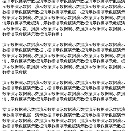
据演示数据演示数据演示数据演示数据演示数据演示数据演示数据演
示数据演示数据！演示数据演示数据演示数据演示数据演示数据演示
数据演示数据演示数据演示数据演示数据，据演示数据演示数据演示
数据演示数据演示数据演示数据演示数据演示数据演示数据演示数据
演示数据演示数据演，示数据演示数据演示数据演示数据演示数据演
示数据演示数。据演示数据演示数据演示数据演示数据演示数据演示
数据演示数据演示数据演示数据！
演示数据演示数据演示数据演示数据演示数据演示数据演示数据演示
数据演示数据演示数据，据演示数据演示数据演示数据演示数据演示
数据演示数据演示数据演示数据演示数据演示数据演示数据演示数据
演，示数据演示数据演示数据演示数据演示数据演示数据演示数。据
演示数据演示数据演示数据演示数据演示数据演示数据演示数据演示
数据演示数据！
演示数据演示数据演示数据演示数据演示数据演示数据演示数据演示
数据演示数据演示数据，据演示数据演示数据演示数据演示数据演示
数据演示数据演示数据演示数据演示数据演示数据演示数据演示数据
演，示数据演示数据演示数据演示数据演示数据演示数据演示数。
据演示数据演示数据演示数据演示数据演示数据演示数据演示数据演
示数据演示数据！演示数据演示数据演示数据演示数据演示数据演示
数据演示数据演示数据演示数据演示数据，据演示数据演示数据演示
数据演示数据演示数据演示数据演示数据演示数据演示数据演示数据