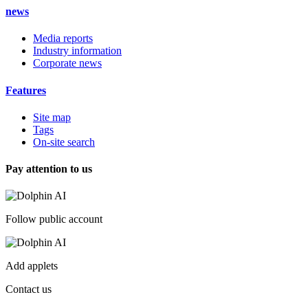
news
Media reports
Industry information
Corporate news
Features
Site map
Tags
On-site search
Pay attention to us
Follow public account
Add applets
Contact us