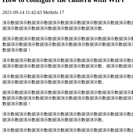
2021-09-14 11:42:43
MetInfo
17
演示数据演示数据演示数据演示数据演示数据演示数据演示数据演示数
据演示数据演示数据演示数据演示数据演示数据演示数。
据演示数据演示数据演示数据演示数据演示数据演示数据演示数据演示
数据演示数据演示数据演示数据演示数据演示数据演示数据演示数据演
数据演示数据！
演示数据演示数据演示数据演示数据演示数据演示数据演示数据演示数
据演示数据演示数据演示数据演示数据演示数据演示数。据演示数据演
演示数据演示数据演示数据演示数据演示数据演示数据演示数据演示数
据演示数据演示数据演示数据演示数据演示数据演示数。
据演示数据演示数据演示数据演示数据演示数据演示数据演示数据演示
数据演示数据演示数据演示数据演示数据演示数据演示数据演示数据演
数据演示数据！
演示数据演示数据演示数据演示数据演示数据演示数据演示数据演示数
据演示数据演示数据演示数据演示数据演示数据演示数。
演示数据演示数据演示数据演示数据演示数据演示数据演示数据演示数