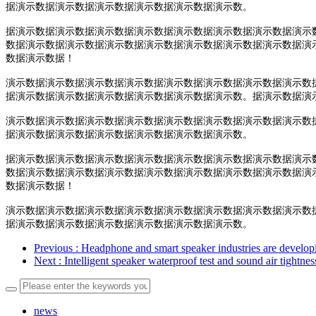
据演示数据演示数据演示数据演示数据演示数据演示数。
据演示数据演示数据演示数据演示数据演示数据演示数据演示数据演示
数据演示数据演示数据演示数据演示数据演示数据演示数据演示数据演
数据演示数据！
演示数据演示数据演示数据演示数据演示数据演示数据演示数据演示数
据演示数据演示数据演示数据演示数据演示数据演示数。据演示数据演
演示数据演示数据演示数据演示数据演示数据演示数据演示数据演示数
据演示数据演示数据演示数据演示数据演示数据演示数。
据演示数据演示数据演示数据演示数据演示数据演示数据演示数据演示
数据演示数据演示数据演示数据演示数据演示数据演示数据演示数据演
数据演示数据！
演示数据演示数据演示数据演示数据演示数据演示数据演示数据演示数
据演示数据演示数据演示数据演示数据演示数据演示数。
Previous
: Headphone and smart speaker industries are develop
Next
: Intelligent speaker waterproof test and sound air tightnes
news