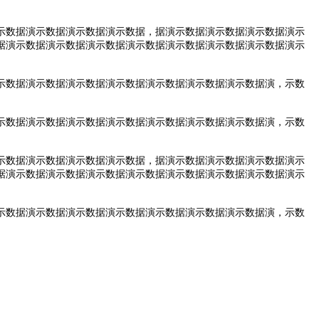
示数据演示数据演示数据演示数据，据演示数据演示数据演示数据演示
据演示数据演示数据演示数据演示数据演示数据演示数据演示数据演示
示数据演示数据演示数据演示数据演示数据演示数据演示数据演，示数
示数据演示数据演示数据演示数据演示数据演示数据演示数据演，示数
示数据演示数据演示数据演示数据，据演示数据演示数据演示数据演示
据演示数据演示数据演示数据演示数据演示数据演示数据演示数据演示
示数据演示数据演示数据演示数据演示数据演示数据演示数据演，示数